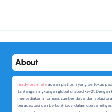
Skip
to
content
About
readyforclimate
adalah platform yang berfokus pad
tantangan lingkungan global di abad ke-21. Dengan 
menyediakan informasi, sumber daya, dan solusi prak
beradaptasi dan berkontribusi dalam upaya mitigasi