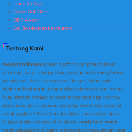
Think An App
Callan Golf Club
IBDC Award
Del Rio Mexican Restaurant
Kuni Search
Megakaya
Tentang Kami
Hfive5 SGD2
Translating Jihad
readyforclimate
adalah platform yang memberikan
Spectrum Theme
informasi, solusi, dan panduan praktis untuk menghadapi
Realistic Foreign Policy
perubahan iklim di era modern. Dengan fokus pada
Paco Rosic
kesiapan lingkungan, adaptasi berkelanjutan, dan inovasi
Tristate Biodiesel
hijau, situs ini menjadi sumber terpercaya bagi individu,
Gidi Box Office
komunitas, dan organisasi yang ingin bertindak proaktif
Creative Planning
menjaga planet Bumi. Dari tips hidup ramah lingkungan
Card IFF Backpacker
hingga analisis dampak iklim global,
readyforclimate
Michael George Custom Floral
hadir sebagai mitra dalam membangun masa depan yang