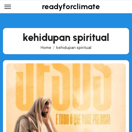
Skip
readyforclimate
to
content
kehidupan spiritual
Home
kehidupan spiritual