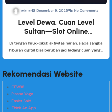
admin
December 9, 2025
No Comments
Level Dewa, Cuan Level
Sultan—Slot Online
Rajapoker Auto Jackpot!
Di tengah hiruk-pikuk aktivitas harian, siapa sangka
hiburan digital bisa berubah jadi ladang cuan yang…
Rekomendasi Website
CFW88
Plasha Yoga
Easier Said
Think An App