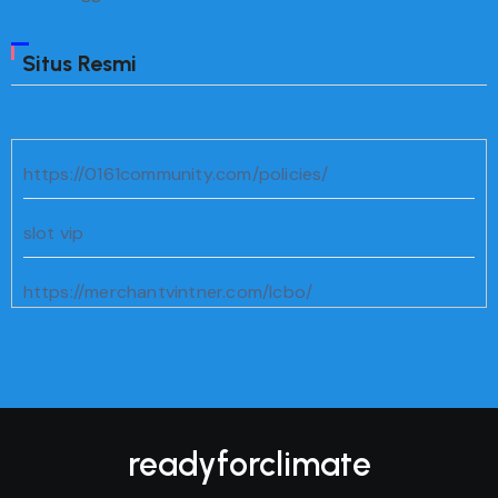
The Center Baltimore
Images Spot
Situs Resmi
Mountaine Meadows
Andys Pure Food
John F Deane
Just 5 More Minutes
https://0161community.com/policies/
Adeles Over The Rainbow Baskets
Gods Layer Game
slot vip
Swanky Chic Boutique
https://merchantvintner.com/lcbo/
Sento Chihiro
Jans Antiques
https://lbcityguide.com/fun-facts/
School Net Africa
Fat Backs Rib Shack
https://www.trevormorganmusic.com/music/
Grace o Connor
Eamonn Mallie
readyforclimate
https://www.chareemag.com/category/beauty-and-
DNI Pro Zone
hair/