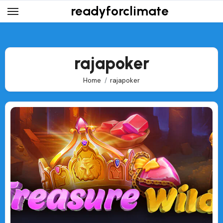
Skip
readyforclimate
to
content
rajapoker
Home
rajapoker