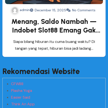
admin
December 15, 2025
No Comments
Menang, Saldo Nambah —
Indobet Slot88 Emang Gak
Main-Main!
Siapa bilang hiburan itu cuma buang waktu? Di
tangan yang tepat, hiburan bisa jadi ladang…
Rekomendasi Website
CFW88
Plasha Yoga
Easier Said
Think An App