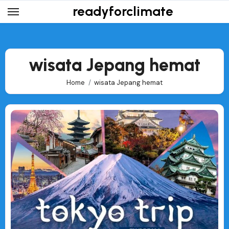
Skip
readyforclimate
to
content
wisata Jepang hemat
Home
wisata Jepang hemat