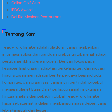
Callan Golf Club
IBDC Award
Del Rio Mexican Restaurant
Kuni Search
Megakaya
Tentang Kami
Hfive5 SGD2
Translating Jihad
readyforclimate
adalah platform yang memberikan
Spectrum Theme
informasi, solusi, dan panduan praktis untuk menghadapi
Realistic Foreign Policy
perubahan iklim di era modern. Dengan fokus pada
Paco Rosic
kesiapan lingkungan, adaptasi berkelanjutan, dan inovasi
Tristate Biodiesel
hijau, situs ini menjadi sumber terpercaya bagi individu,
Gidi Box Office
komunitas, dan organisasi yang ingin bertindak proaktif
Creative Planning
menjaga planet Bumi. Dari tips hidup ramah lingkungan
Card IFF Backpacker
hingga analisis dampak iklim global,
readyforclimate
Michael George Custom Floral
hadir sebagai mitra dalam membangun masa depan yang
Brazilian Twisters
lebih tangguh dan lestari.