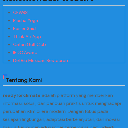
CFW88
Plasha Yoga
Easier Said
Think An App
Callan Golf Club
IBDC Award
Del Rio Mexican Restaurant
Kuni Search
Megakaya
Tentang Kami
Hfive5 SGD2
Translating Jihad
readyforclimate
adalah platform yang memberikan
Spectrum Theme
informasi, solusi, dan panduan praktis untuk menghadapi
Realistic Foreign Policy
perubahan iklim di era modern. Dengan fokus pada
Paco Rosic
kesiapan lingkungan, adaptasi berkelanjutan, dan inovasi
Tristate Biodiesel
hijau, situs ini menjadi sumber terpercaya bagi individu,