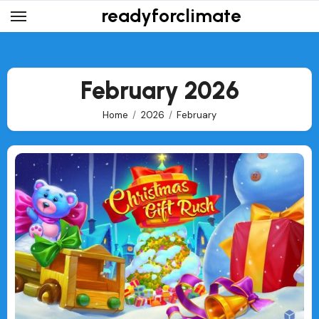
Skip
readyforclimate
to
content
February 2026
Home
2026
February