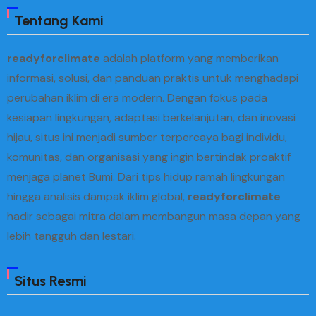
Megakaya
Tentang Kami
Hfive5 SGD2
Translating Jihad
readyforclimate
adalah platform yang memberikan
Spectrum Theme
informasi, solusi, dan panduan praktis untuk menghadapi
Realistic Foreign Policy
perubahan iklim di era modern. Dengan fokus pada
Paco Rosic
kesiapan lingkungan, adaptasi berkelanjutan, dan inovasi
Tristate Biodiesel
hijau, situs ini menjadi sumber terpercaya bagi individu,
Gidi Box Office
komunitas, dan organisasi yang ingin bertindak proaktif
Creative Planning
menjaga planet Bumi. Dari tips hidup ramah lingkungan
Card IFF Backpacker
hingga analisis dampak iklim global,
readyforclimate
Michael George Custom Floral
hadir sebagai mitra dalam membangun masa depan yang
Brazilian Twisters
lebih tangguh dan lestari.
The Center Baltimore
Images Spot
Situs Resmi
Mountaine Meadows
Andys Pure Food