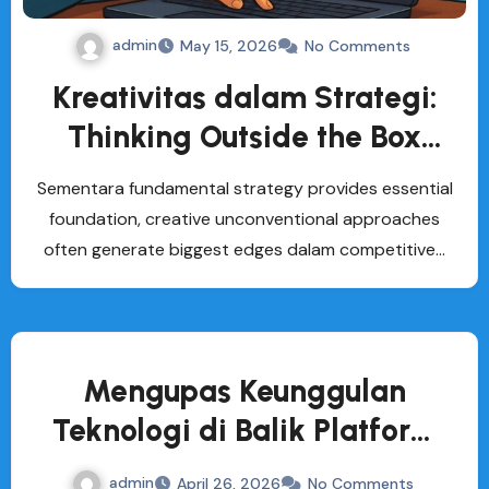
admin
May 15, 2026
No Comments
Kreativitas dalam Strategi:
Thinking Outside the Box
untuk Keunggulan Kompetitif
Sementara fundamental strategy provides essential
foundation, creative unconventional approaches
often generate biggest edges dalam competitive…
Mengupas Keunggulan
Teknologi di Balik Platform
INDOBET
admin
April 26, 2026
No Comments