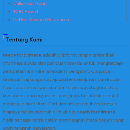
Callan Golf Club
IBDC Award
Del Rio Mexican Restaurant
Kuni Search
Megakaya
Tentang Kami
Hfive5 SGD2
Translating Jihad
readyforclimate
adalah platform yang memberikan
Spectrum Theme
informasi, solusi, dan panduan praktis untuk menghadapi
Realistic Foreign Policy
perubahan iklim di era modern. Dengan fokus pada
Paco Rosic
kesiapan lingkungan, adaptasi berkelanjutan, dan inovasi
Tristate Biodiesel
hijau, situs ini menjadi sumber terpercaya bagi individu,
Gidi Box Office
komunitas, dan organisasi yang ingin bertindak proaktif
Creative Planning
menjaga planet Bumi. Dari tips hidup ramah lingkungan
Card IFF Backpacker
hingga analisis dampak iklim global,
readyforclimate
Michael George Custom Floral
hadir sebagai mitra dalam membangun masa depan yang
Brazilian Twisters
lebih tangguh dan lestari.