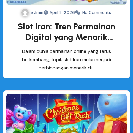
admin
April 8, 2026
No Comments
Slot Iran: Tren Permainan
Digital yang Menarik
Perhatian
Dalam dunia permainan online yang terus
berkembang, topik slot Iran mulai menjadi
perbincangan menarik di…