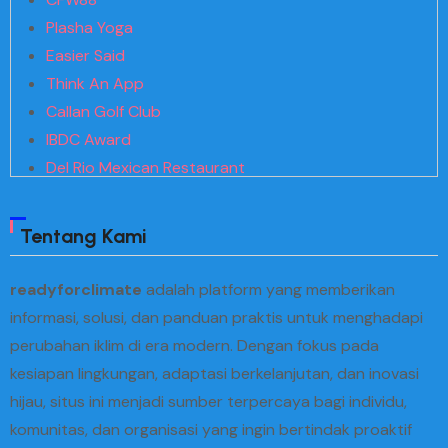
Plasha Yoga
Easier Said
Think An App
Callan Golf Club
IBDC Award
Del Rio Mexican Restaurant
Kuni Search
Megakaya
Tentang Kami
Hfive5 SGD2
Translating Jihad
readyforclimate
adalah platform yang memberikan
Spectrum Theme
informasi, solusi, dan panduan praktis untuk menghadapi
Realistic Foreign Policy
perubahan iklim di era modern. Dengan fokus pada
Paco Rosic
kesiapan lingkungan, adaptasi berkelanjutan, dan inovasi
Tristate Biodiesel
hijau, situs ini menjadi sumber terpercaya bagi individu,
Gidi Box Office
komunitas, dan organisasi yang ingin bertindak proaktif
Creative Planning