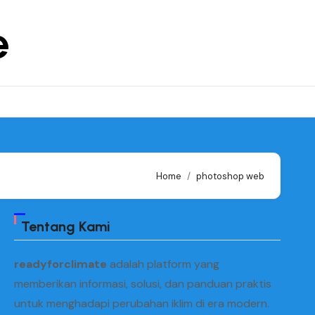
e
Home
photoshop web
Tentang Kami
readyforclimate
adalah platform yang
memberikan informasi, solusi, dan panduan praktis
untuk menghadapi perubahan iklim di era modern.