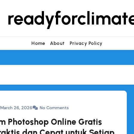
readyforclimat
Home
About
Privacy Policy
March 26, 2026
No Comments
rm Photoshop Online Gratis
raktis dan Cepat untuk Setiap