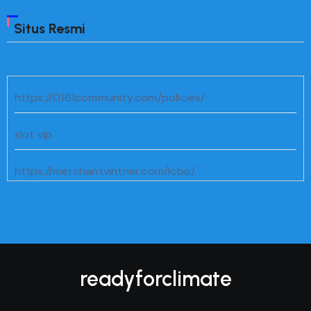
Situs Resmi
https://0161community.com/policies/
slot vip
https://merchantvintner.com/lcbo/
https://lbcityguide.com/fun-facts/
https://www.trevormorganmusic.com/music/
readyforclimate
https://www.chareemag.com/category/beauty-and-
hair/